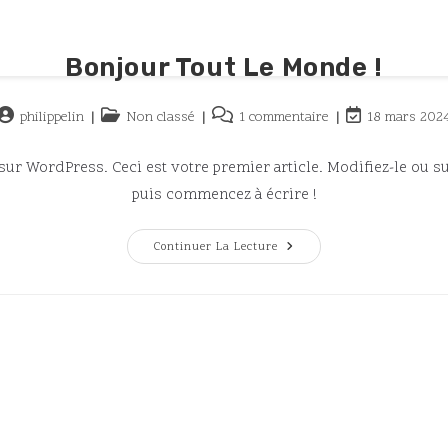
ABOUT
PUBLICATIONS
RESEAR
Bonjour Tout Le Monde !
Auteur/autrice
Post
Commentaires
Dernière
philippelin
Non classé
1 commentaire
18 mars 202
de
category:
de
modification
la
la
de
ur WordPress. Ceci est votre premier article. Modifiez-le ou s
publication :
publication :
la
puis commencez à écrire !
publication :
Bonjour
Continuer La Lecture
Tout
Le
Monde !