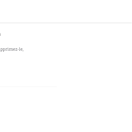
CH PROJECTS
CONFERENCES
OUTREACH
NEWS
4
upprimez-le,